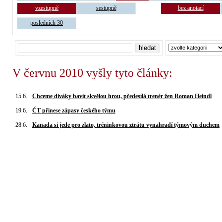
vzestupně
sestupně
bez anotací
posledních 30
V červnu 2010 vyšly tyto články:
15.6.
Chceme diváky bavit skvělou hrou, předesílá trenér žen Roman Heindl
19.6.
ČT přinese zápasy českého týmu
28.6.
Kanada si jede pro zlato, tréninkovou ztrátu vynahradí týmovým duchem