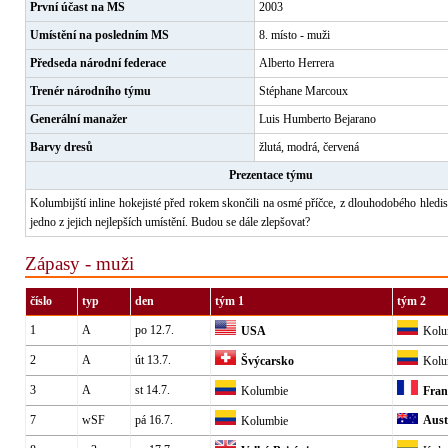
První účast na MS
2003
Umístění na posledním MS
8. místo - muži
Předseda národní federace
Alberto Herrera
Trenér národního týmu
Stéphane Marcoux
Generální manažer
Luis Humberto Bejarano
Barvy dresů
žlutá, modrá, červená
Prezentace týmu
Kolumbijští inline hokejisté před rokem skončili na osmé příčce, z dlouhodobého hledis
jedno z jejich nejlepších umístění. Budou se dále zlepšovat?
Zápasy - muži
číslo
typ
den
tým 1
tým 2
1
A
po 12.7.
USA
Kolu
2
A
út 13.7.
Švýcarsko
Kolu
3
A
st 14.7.
Kolumbie
Fran
7
wSF
pá 16.7.
Aust
Kolumbie