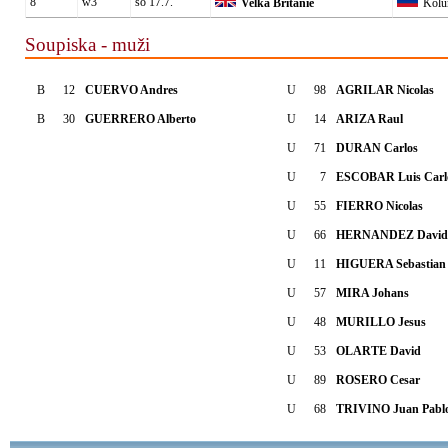
8
w3
so 17.7.
Velká Británie
Kolu
Soupiska - muži
B
12
CUERVO Andres
U
98
AGRILAR Nicolas
B
30
GUERRERO Alberto
U
14
ARIZA Raul
U
71
DURAN Carlos
U
7
ESCOBAR Luis Carl
U
55
FIERRO Nicolas
U
66
HERNANDEZ David
U
11
HIGUERA Sebastian
U
57
MIRA Johans
U
48
MURILLO Jesus
U
53
OLARTE David
U
89
ROSERO Cesar
U
68
TRIVINO Juan Pabl