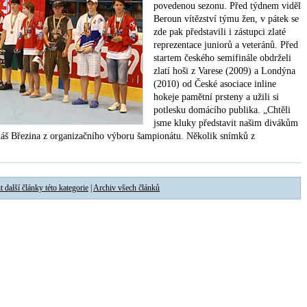
povedenou sezonu. Před týdnem viděl
Beroun vítězství týmu žen, v pátek se
zde pak představili i zástupci zlaté
reprezentace juniorů a veteránů. Před
startem českého semifinále obdrželi
zlatí hoši z Varese (2009) a Londýna
(2010) od České asociace inline
hokeje pamětní prsteny a užili si
potlesku domácího publika. „Chtěli
jsme kluky představit našim divákům
áš Březina z organizačního výboru šampionátu. Několik snímků z
t další články této kategorie
|
Archiv všech článků