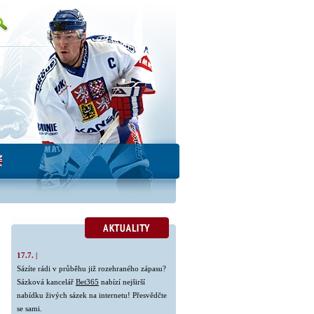
17.7. |
Sázíte rádi v průběhu již rozehraného zápasu?
Sázková kancelář
Bet365
nabízí nejširší
nabídku živých sázek na internetu! Přesvědčte
se sami.