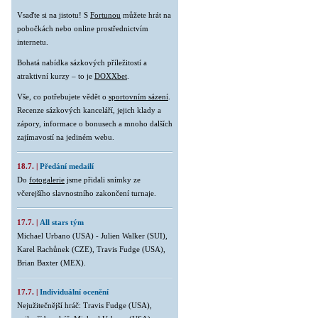
Vsaďte si na jistotu! S
Fortunou
můžete hrát na
pobočkách nebo online prostřednictvím
internetu.
Bohatá nabídka sázkových příležitostí a
atraktivní kurzy – to je
DOXXbet
.
Vše, co potřebujete vědět o
sportovním sázení
.
Recenze sázkových kanceláří, jejich klady a
zápory, informace o bonusech a mnoho dalších
zajímavostí na jediném webu.
18.7. |
Předání medailí
Do
fotogalerie
jsme přidali snímky ze
včerejšího slavnostního zakončení turnaje.
17.7. |
All stars tým
Michael Urbano (USA) - Julien Walker (SUI),
Karel Rachůnek (CZE), Travis Fudge (USA),
Brian Baxter (MEX).
17.7. |
Individuální ocenění
Nejužitečnější hráč: Travis Fudge (USA),