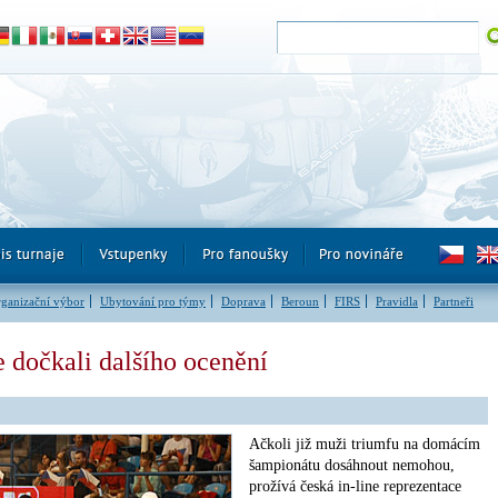
ganizační výbor
Ubytování pro týmy
Doprava
Beroun
FIRS
Pravidla
Partneři
se dočkali dalšího ocenění
Ačkoli již muži triumfu na domácím
šampionátu dosáhnout nemohou,
prožívá česká in-line reprezentace