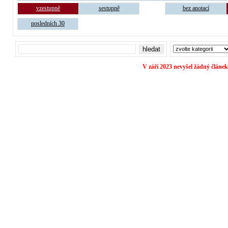
vzestupně
sestupně
bez anotací
posledních 30
V září 2023 nevyšel žádný článek