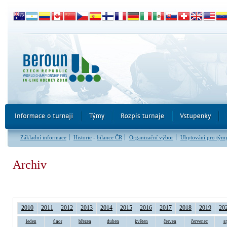
Základní informace
Historie
-
bilance ČR
Organizační výbor
Ubytování pro tým
Archiv
2010
2011
2012
2013
2014
2015
2016
2017
2018
2019
20
leden
únor
březen
duben
květen
červen
červenec
s