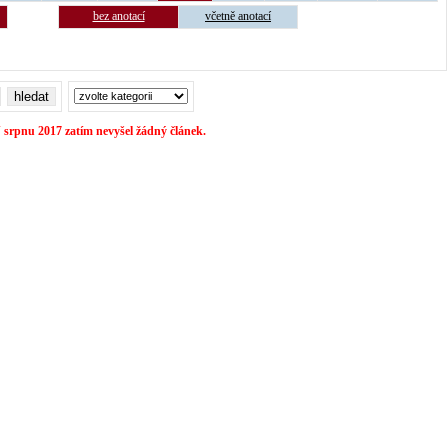
bez anotací
včetně anotací
 srpnu 2017 zatím nevyšel žádný článek.