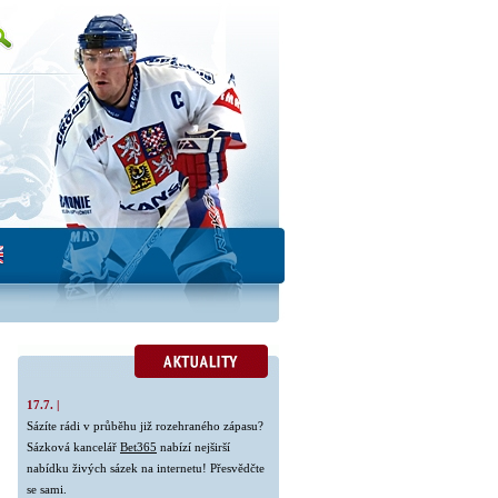
17.7. |
Sázíte rádi v průběhu již rozehraného zápasu?
Sázková kancelář
Bet365
nabízí nejširší
nabídku živých sázek na internetu! Přesvědčte
se sami.