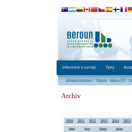
Základní informace
Historie
-
bilance ČR
Or
Archiv
2010
2011
2012
2013
2014
2015
leden
únor
březen
duben