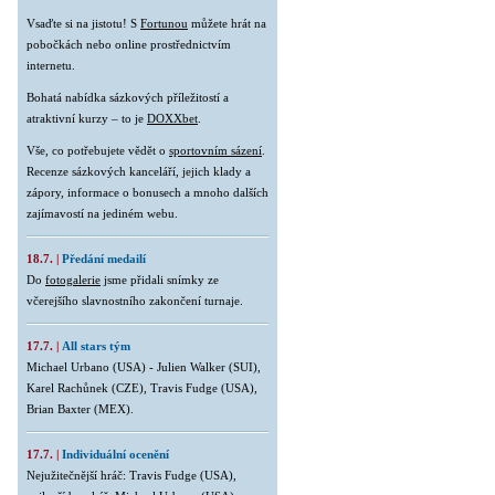
Vsaďte si na jistotu! S
Fortunou
můžete hrát na
pobočkách nebo online prostřednictvím
internetu.
Bohatá nabídka sázkových příležitostí a
atraktivní kurzy – to je
DOXXbet
.
Vše, co potřebujete vědět o
sportovním sázení
.
Recenze sázkových kanceláří, jejich klady a
zápory, informace o bonusech a mnoho dalších
zajímavostí na jediném webu.
18.7. |
Předání medailí
Do
fotogalerie
jsme přidali snímky ze
včerejšího slavnostního zakončení turnaje.
17.7. |
All stars tým
Michael Urbano (USA) - Julien Walker (SUI),
Karel Rachůnek (CZE), Travis Fudge (USA),
Brian Baxter (MEX).
17.7. |
Individuální ocenění
Nejužitečnější hráč: Travis Fudge (USA),