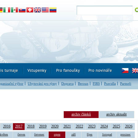
ganizační výbor
Ubytování pro týmy
Doprava
Beroun
FIRS
Pravidla
Partneři
archiv článků
archiv aktualit
2016
2017
2018
2019
2020
2021
2022
2023
2024
2025
2026
květen
červen
červenec
srpen
září
říjen
listopad
prosinec