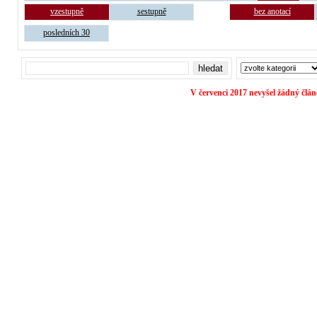
vzestupně
sestupně
bez anotací
posledních 30
V červenci 2017 nevyšel žádný člán