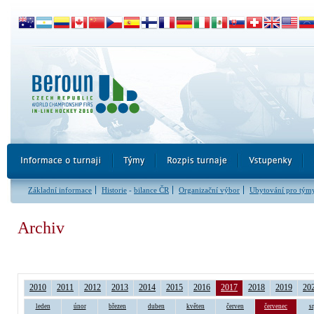
Základní informace
Historie
-
bilance ČR
Organizační výbor
Ubytování pro tým
Archiv
2010
2011
2012
2013
2014
2015
2016
2017
2018
2019
20
leden
únor
březen
duben
květen
červen
červenec
s