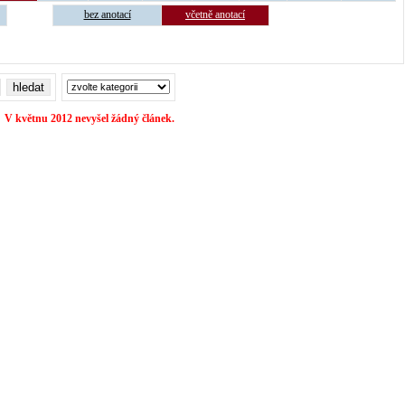
bez anotací
včetně anotací
V květnu 2012 nevyšel žádný článek.