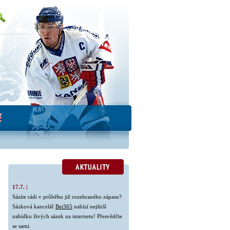
17.7. |
Sázíte rádi v průběhu již rozehraného zápasu?
Sázková kancelář
Bet365
nabízí nejširší
nabídku živých sázek na internetu! Přesvědčte
se sami.