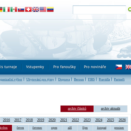
ganizační výbor
Ubytování pro týmy
Doprava
Beroun
FIRS
Pravidla
Partneři
archiv článků
archiv aktualit
2016
2017
2018
2019
2020
2021
2022
2023
2024
2025
2026
květen
červen
červenec
srpen
září
říjen
listopad
prosinec