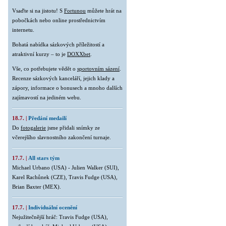
Vsaďte si na jistotu! S
Fortunou
můžete hrát na
pobočkách nebo online prostřednictvím
internetu.
Bohatá nabídka sázkových příležitostí a
atraktivní kurzy – to je
DOXXbet
.
Vše, co potřebujete vědět o
sportovním sázení
.
Recenze sázkových kanceláří, jejich klady a
zápory, informace o bonusech a mnoho dalších
zajímavostí na jediném webu.
18.7. |
Předání medailí
Do
fotogalerie
jsme přidali snímky ze
včerejšího slavnostního zakončení turnaje.
17.7. |
All stars tým
Michael Urbano (USA) - Julien Walker (SUI),
Karel Rachůnek (CZE), Travis Fudge (USA),
Brian Baxter (MEX).
17.7. |
Individuální ocenění
Nejužitečnější hráč: Travis Fudge (USA),