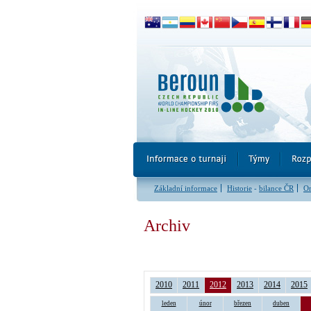
Základní informace
Historie
-
bilance ČR
Or
Archiv
2010
2011
2012
2013
2014
2015
leden
únor
březen
duben