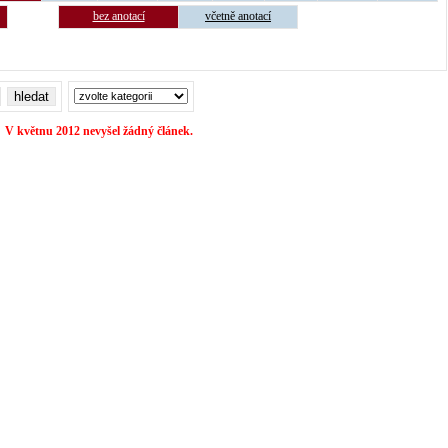
bez anotací
včetně anotací
V květnu 2012 nevyšel žádný článek.