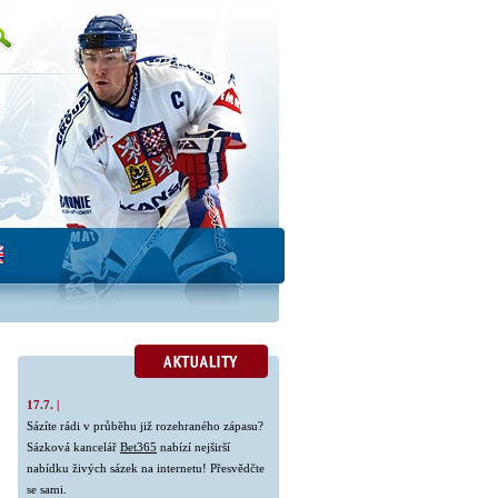
17.7. |
Sázíte rádi v průběhu již rozehraného zápasu?
Sázková kancelář
Bet365
nabízí nejširší
nabídku živých sázek na internetu! Přesvědčte
se sami.