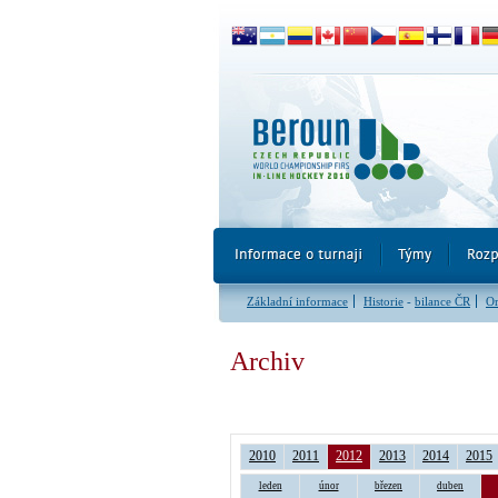
Základní informace
Historie
-
bilance ČR
Or
Archiv
2010
2011
2012
2013
2014
2015
leden
únor
březen
duben