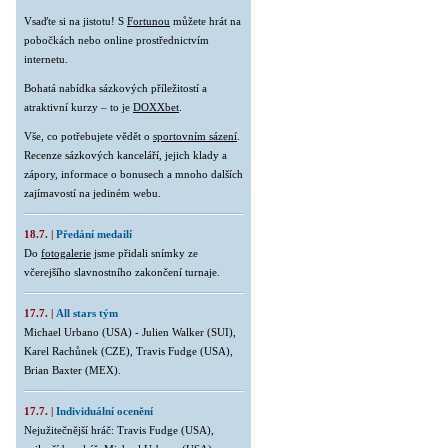
Vsaďte si na jistotu! S
Fortunou
můžete hrát na
pobočkách nebo online prostřednictvím
internetu.
Bohatá nabídka sázkových příležitostí a
atraktivní kurzy – to je
DOXXbet
.
Vše, co potřebujete vědět o
sportovním sázení
.
Recenze sázkových kanceláří, jejich klady a
zápory, informace o bonusech a mnoho dalších
zajímavostí na jediném webu.
18.7. |
Předání medailí
Do
fotogalerie
jsme přidali snímky ze
včerejšího slavnostního zakončení turnaje.
17.7. |
All stars tým
Michael Urbano (USA) - Julien Walker (SUI),
Karel Rachůnek (CZE), Travis Fudge (USA),
Brian Baxter (MEX).
17.7. |
Individuální ocenění
Nejužitečnější hráč: Travis Fudge (USA),