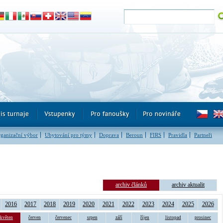
ganizační výbor
Ubytování pro týmy
Doprava
Beroun
FIRS
Pravidla
Partneři
archiv článků
archiv aktualit
2016
2017
2018
2019
2020
2021
2022
2023
2024
2025
2026
květen
červen
červenec
srpen
září
říjen
listopad
prosinec