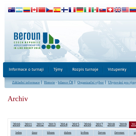
Základní informace
Historie
-
bilance ČR
Organizační výbor
Ubytování pro tým
Archiv
2010
2011
2012
2013
2014
2015
2016
2017
2018
2019
20
leden
únor
březen
duben
květen
červen
červenec
s