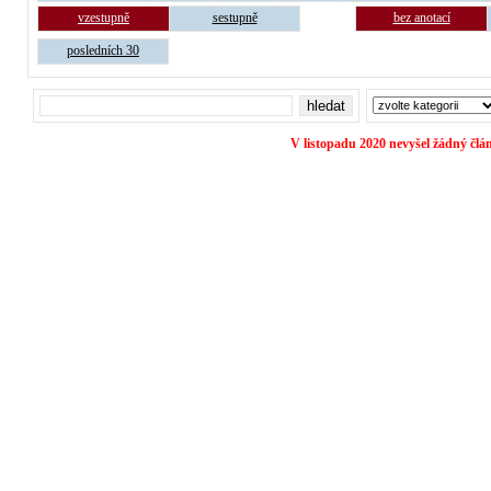
vzestupně
sestupně
bez anotací
posledních 30
V listopadu 2020 nevyšel žádný člá