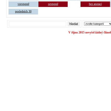
vzestupně
sestupně
bez anotací
posledních 30
V říjnu 2015 nevyšel žádný článe