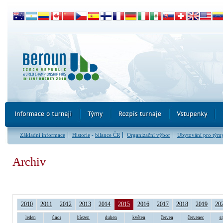
Základní informace
Historie
-
bilance ČR
Organizační výbor
Ubytování pro tým
Archiv
2010
2011
2012
2013
2014
2015
2016
2017
2018
2019
20
leden
únor
březen
duben
květen
červen
červenec
s