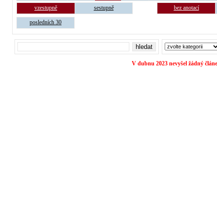
vzestupně
sestupně
bez anotací
posledních 30
V dubnu 2023 nevyšel žádný článe