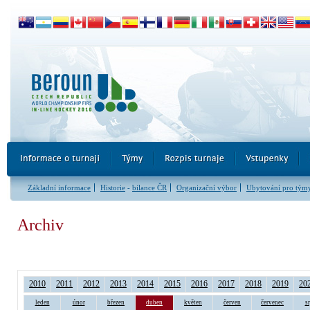
Základní informace
Historie
-
bilance ČR
Organizační výbor
Ubytování pro tým
Archiv
2010
2011
2012
2013
2014
2015
2016
2017
2018
2019
20
leden
únor
březen
duben
květen
červen
červenec
s