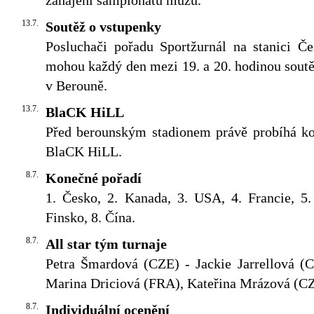
zahájení šampionátu mužů.
13.7.
Soutěž o vstupenky
Posluchači pořadu Sportžurnál na stanici Če
mohou každý den mezi 19. a 20. hodinou soutě
v Berouně.
13.7.
BlaCK HiLL
Před berounským stadionem právě probíhá ko
BlaCK HiLL.
8.7.
Konečné pořadí
1. Česko, 2. Kanada, 3. USA, 4. Francie, 5.
Finsko, 8. Čína.
8.7.
All star tým turnaje
Petra Šmardová (CZE) - Jackie Jarrellová (
Marina Driciová (FRA), Kateřina Mrázová (C
8.7.
Individuální ocenění