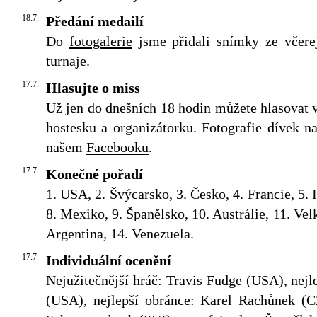
18.7.
Předání medailí
Do
fotogalerie
jsme přidali snímky ze včerej
turnaje.
17.7.
Hlasujte o miss
Už jen do dnešních 18 hodin můžete hlasovat v
hostesku a organizátorku. Fotografie dívek n
našem
Facebooku
.
17.7.
Konečné pořadí
1. USA, 2. Švýcarsko, 3. Česko, 4. Francie, 5. 
8. Mexiko, 9. Španělsko, 10. Austrálie, 11. Vel
Argentina, 14. Venezuela.
17.7.
Individuální ocenění
Nejužitečnější hráč: Travis Fudge (USA), nej
(USA), nejlepší obránce: Karel Rachůnek (CZ