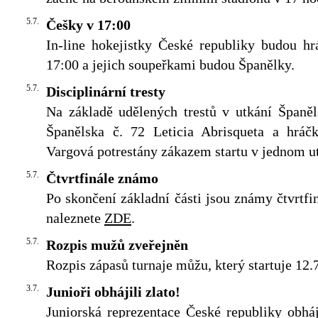
5.7.
Češky v 17:00
In-line hokejistky České republiky budou hrá
17:00 a jejich soupeřkami budou Španělky.
5.7.
Disciplinární tresty
Na základě udělených trestů v utkání Španěl
Španělska č. 72 Leticia Abrisqueta a hrá
Vargová potrestány zákazem startu v jednom u
5.7.
Čtvrtfinále známo
Po skončení základní části jsou známy čtvrtfin
naleznete
ZDE
.
5.7.
Rozpis mužů zveřejněn
Rozpis zápasů turnaje můžu, který startuje 12.
3.7.
Junioři obhájili zlato!
Juniorská reprezentace České republiky obhá