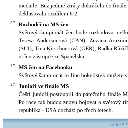
medaile. Bez jediné ztráty dokráčela do finále
deklasovala rozdílem 6:2.
3.7.
Rozhodčí na MS žen
Světový šampionát žen bude rozhodovat celke
Teresa Andersonová (CAN), Zuzana Arazim
(SUI), Tina Kirschnerová (GER), Radka Růžič
určen zástupce ze Španělska.
3.7.
MS žen na Facebooku
Světový šampionát in-line hokejistek můžete s
2.7.
Junioři ve finále MS
Čeští junioři postoupili do pátečního finále
Po roce tak budou znovu bojovat o světový ti
republika - USA dochází po třech letech.
Copyright © 