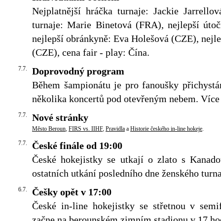
Nejplatnější hráčka turnaje: Jackie Jarrello
turnaje: Marie Binetová (FRA), nejlepší úto
nejlepší obránkyně: Eva Holešová (CZE), nejle
(CZE), cena fair - play: Čína.
7.7.
Doprovodný program
Během šampionátu je pro fanoušky přichystá
několika koncertů pod otevřeným nebem. Více 
7.7.
Nové stránky
Město Beroun
,
FIRS vs. IIHF
,
Pravidla
a
Historie českého in-line hokeje
.
7.7.
České finále od 19:00
České hokejistky se utkají o zlato s Kanado
ostatních utkání posledního dne ženského turn
6.7.
Češky opět v 17:00
České in-line hokejistky se střetnou v se
začne na berounském zimním stadionu v 17 ho