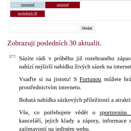
vzestupně
sestupně
posledních 30
Zobrazuji posledních 30 aktualit.
17.7.
Sázíte rádi v průběhu již rozehraného zápa
nabízí nejširší nabídku živých sázek na interne
Vsaďte si na jistotu! S
Fortunou
můžete hrá
prostřednictvím internetu.
Bohatá nabídka sázkových příležitostí a atrakti
Vše, co potřebujete vědět o
sportovním 
kanceláří, jejich klady a zápory, informace
zajímavostí na jediném webu.