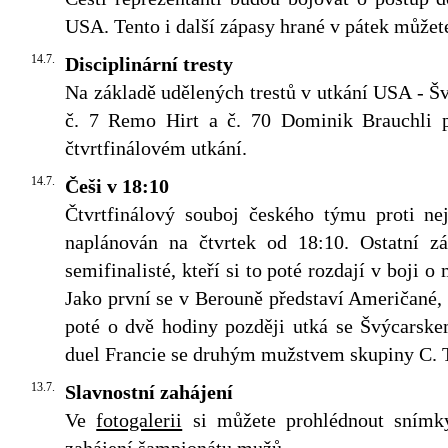
USA. Tento i další zápasy hrané v pátek můžete
14.7.
Disciplinární tresty
Na základě udělených trestů v utkání USA - Š
č. 7 Remo Hirt a č. 70 Dominik Brauchli p
čtvrtfinálovém utkání.
14.7.
Češi v 18:10
Čtvrtfinálový souboj českého týmu proti n
naplánován na čtvrtek od 18:10. Ostatní zá
semifinalisté, kteří si to poté rozdají v boji o
Jako první se v Berouně představí Američané, 
poté o dvě hodiny později utká se Švýcarske
duel Francie se druhým mužstvem skupiny C. T
13.7.
Slavnostní zahájení
Ve
fotogalerii
si můžete prohlédnout snímky