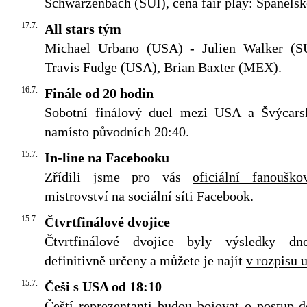
Schwarzenbach (SUI), cena fair play: Španělsk
17.7.
All stars tým
Michael Urbano (USA) - Julien Walker (S
Travis Fudge (USA), Brian Baxter (MEX).
16.7.
Finále od 20 hodin
Sobotní finálový duel mezi USA a Švýcars
namísto původních 20:40.
15.7.
In-line na Facebooku
Zřídili jsme pro vás
oficiální fanouško
mistrovství na sociální síti Facebook.
15.7.
Čtvrtfinálové dvojice
Čtvrtfinálové dvojice byly výsledky dn
definitivně určeny a můžete je najít
v rozpisu 
15.7.
Češi s USA od 18:10
Čeští reprezentanti budou bojovat o postup 