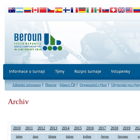
Základní informace
Historie
-
bilance ČR
Organizační výbor
Ubytování pro tým
Archiv
2010
2011
2012
2013
2014
2015
2016
2017
2018
2019
20
leden
únor
březen
duben
květen
červen
červenec
s