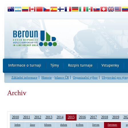
Základní informace
Historie
-
bilance ČR
Organizační výbor
Ubytování pro tým
Archiv
2010
2011
2012
2013
2014
2015
2016
2017
2018
2019
20
leden
únor
březen
duben
květen
červen
červenec
s