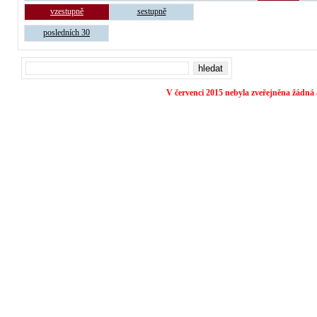
vzestupně
sestupně
posledních 30
V červenci 2015 nebyla zveřejněna žádná 