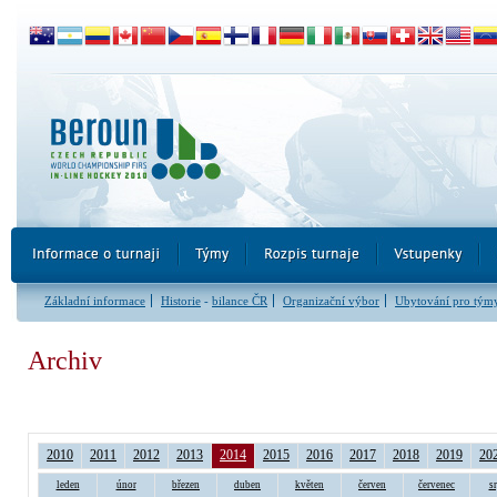
Základní informace
Historie
-
bilance ČR
Organizační výbor
Ubytování pro tým
Archiv
2010
2011
2012
2013
2014
2015
2016
2017
2018
2019
20
leden
únor
březen
duben
květen
červen
červenec
s