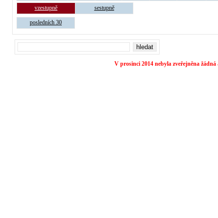
vzestupně
sestupně
posledních 30
V prosinci 2014 nebyla zveřejněna žádná 