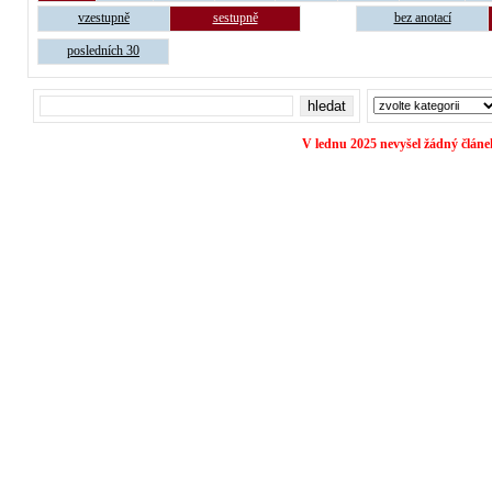
vzestupně
sestupně
bez anotací
posledních 30
V lednu 2025 nevyšel žádný článe