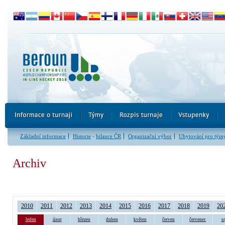
Základní informace
Historie
-
bilance ČR
Organizační výbor
Ubytování pro tým
Archiv
2010
2011
2012
2013
2014
2015
2016
2017
2018
2019
20
leden
únor
březen
duben
květen
červen
červenec
s