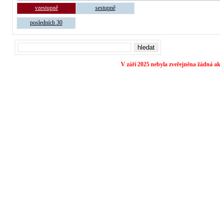
vzestupně
sestupně
posledních 30
V září 2025 nebyla zveřejněna žádná ak