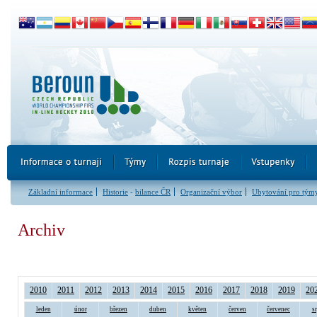
Základní informace
Historie
-
bilance ČR
Organizační výbor
Ubytování pro tým
Archiv
2010
2011
2012
2013
2014
2015
2016
2017
2018
2019
20
leden
únor
březen
duben
květen
červen
červenec
s